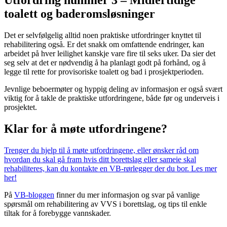
Utfordring nummer 3 – Midlertidige
toalett og baderomsløsninger
Det er selvfølgelig alltid noen praktiske utfordringer knyttet til
rehabilitering også. Er det snakk om omfattende endringer, kan
arbeidet på hver leilighet kanskje vare fire til seks uker. Da sier det
seg selv at det er nødvendig å ha planlagt godt på forhånd, og å
legge til rette for provisoriske toalett og bad i prosjektperioden.
Jevnlige beboermøter og hyppig deling av informasjon er også svært
viktig for å takle de praktiske utfordringene, både før og underveis i
prosjektet.
Klar for å møte utfordringene?
Trenger du hjelp til å møte utfordringene, eller ønsker råd om
hvordan du skal gå fram hvis ditt borettslag eller sameie skal
rehabiliteres, kan du kontakte en VB-rørlegger der du bor. Les mer
her!
På
VB-bloggen
finner du mer informasjon og svar på vanlige
spørsmål om rehabilitering av VVS i borettslag, og tips til enkle
tiltak for å forebygge vannskader.