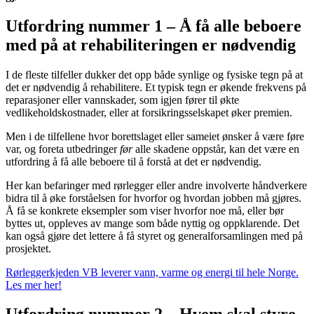
Utfordring nummer 1 – Å få alle beboere
med på at rehabiliteringen er nødvendig
I de fleste tilfeller dukker det opp både synlige og fysiske tegn på at
det er nødvendig å rehabilitere. Et typisk tegn er økende frekvens på
reparasjoner eller vannskader, som igjen fører til økte
vedlikeholdskostnader, eller at forsikringsselskapet øker premien.
Men i de tilfellene hvor borettslaget eller sameiet ønsker å være føre
var, og foreta utbedringer
før
alle skadene oppstår, kan det være en
utfordring å få alle beboere til å forstå at det er nødvendig.
Her kan befaringer med rørlegger eller andre involverte håndverkere
bidra til å øke forståelsen for hvorfor og hvordan jobben må gjøres.
Å få se konkrete eksempler som viser hvorfor noe må, eller bør
byttes ut, oppleves av mange som både nyttig og oppklarende. Det
kan også gjøre det lettere å få styret og generalforsamlingen med på
prosjektet.
Rørleggerkjeden VB leverer vann, varme og energi til hele Norge.
Les mer her!