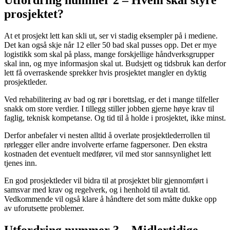
Utfordring nummer 2 – Hvem skal styre
prosjektet?
At et prosjekt lett kan skli ut, ser vi stadig eksempler på i mediene.
Det kan også skje når 12 eller 50 bad skal pusses opp. Det er mye
logistikk som skal på plass, mange forskjellige håndverksgrupper
skal inn, og mye informasjon skal ut. Budsjett og tidsbruk kan derfor
lett få overraskende sprekker hvis prosjektet mangler en dyktig
prosjektleder.
Ved rehabilitering av bad og rør i borettslag, er det i mange tilfeller
snakk om store verdier. I tillegg stiller jobben gjerne høye krav til
faglig, teknisk kompetanse. Og tid til å holde i prosjektet, ikke minst.
Derfor anbefaler vi nesten alltid å overlate prosjektlederrollen til
rørlegger eller andre involverte erfarne fagpersoner
.
Den ekstra
kostnaden det eventuelt medfører, vil med stor sannsynlighet lett
tjenes inn.
En god prosjektleder vil bidra til at prosjektet blir gjennomført i
samsvar med krav og regelverk, og i henhold til avtalt tid.
Vedkommende vil også klare å håndtere det som måtte dukke opp
av uforutsette problemer.