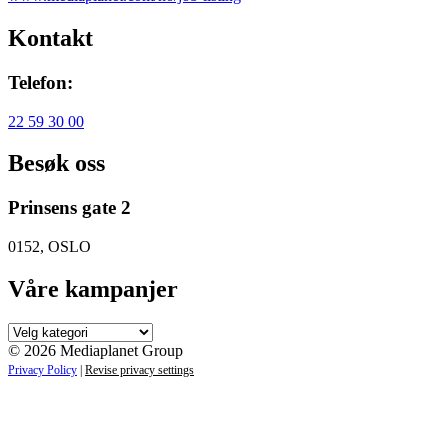
Kontakt
Telefon:
22 59 30 00
Besøk oss
Prinsens gate 2
0152, OSLO
Våre kampanjer
Våre
kampanjer
© 2026 Mediaplanet Group
Privacy Policy
|
Revise privacy settings