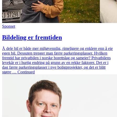
Sponset
Bildeling er fremtiden
Å dele bil er både mer miljøvennlig, rimeligere og enklere enn å eie
egen bil. Dessuten trenger man færre parkeringsplasser. Hvilken
fremtid har privatbilen i norske borettslag og sameier? Privatbilens
levekår er i hurtig endring på grunn av en rekke faktorer. Det er i
dag færre parkeringsplasser i nye boligprosjekter, og det er blitt
større … Continued