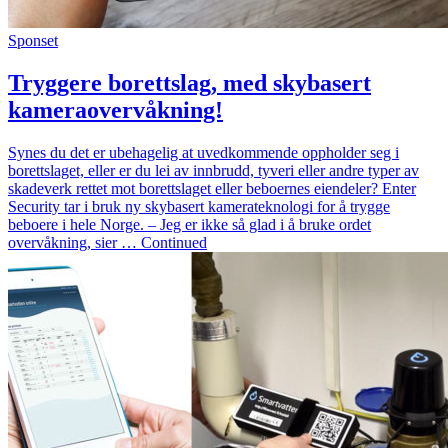
Sponset
Tryggere borettslag, med skybasert
kameraovervåkning!
Synes du det er ubehagelig at uvedkommende oppholder seg i
borettslaget, eller er du lei av innbrudd, tyveri eller andre typer av
skadeverk rettet mot borettslaget eller beboernes eiendeler? Enter
Security tar i bruk ny skybasert kamerateknologi for å trygge
beboere i hele Norge. – Jeg er ikke så glad i å bruke ordet
overvåkning, sier … Continued