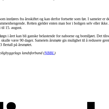
 innføres fra årsskiftet og kan derfor fortsette som før. I sameier er det 
ammenhengende. Retten gjelder enten man bor i boligen selv eller ikke. Man
i til 15. august.
døgn i året kan bli ganske belastende for naboene og bomiljøet. Det tils
ulle være 90 dager. Sameiets årsmøte gis mulighet til å redusere grensen 
 flertall på årsmøtet.
boligbyggelags landsforbund (
NBBL
)