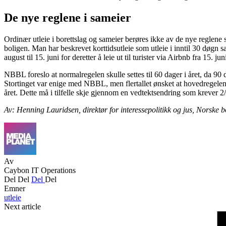
De nye reglene i sameier
Ordinær utleie i borettslag og sameier berøres ikke av de nye reglene som
boligen. Man har beskrevet korttidsutleie som utleie i inntil 30 døgn s
august til 15. juni for deretter å leie ut til turister via Airbnb fra 15. jun
NBBL foreslo at normalregelen skulle settes til 60 dager i året, da 90 
Stortinget var enige med NBBL, men flertallet ønsket at hovedregelen sk
året. Dette må i tilfelle skje gjennom en vedtektsendring som krever 2/3
Av: Henning Lauridsen, direktør for interessepolitikk og jus, Norske 
Av
Caybon IT Operations
Del
Del
Del
Del
Emner
utleie
Next article