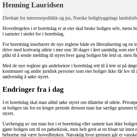
Henning Lauridsen
Direktør for interessepolitikk og jus, Norske boligbyggelags landsf
Hovedregelen i et borettslag er at eier skal bruke boligen selv, mens bor 
i sameier i stedet for i borettslag.
For borettslag innebærer de nye reglene både en liberalisering og en i
drive med kortvarig utleie i mer enn 30 dager i året samtidig som eier
plikt til å sende melding til styret hver gang boligen ble leid ut, men f
Med de nye reglene gis andelseiere i borettslag rett til å leie ut på døg
kommuner og andre juridisk personer som eier boliger ikke får lov til å 
nødvendig å søke styret.
Endringer fra i dag
I et borettslag skal man alltid søke styret om tillatelse til utleie. Priva
ut boligen sin for en lengre periode dersom man har særlige grunner til
styret.
Uavhengig av om man bor i et borettslag eller sameie kan ikke boligen b
gjøre boligen om til en pølsekiosk, men helt greit at en frisør tar im
beboelse må være hovedbruken. Nøyaktig hvor grensen går er vanskeli