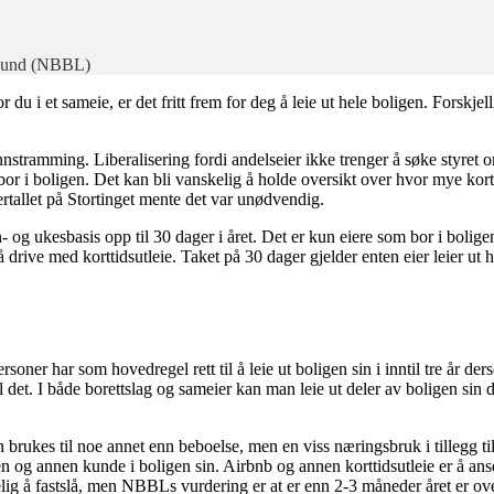
orbund (NBBL)
du i et sameie, er det fritt frem for deg å leie ut hele boligen. Forskjell
nnstramming. Liberalisering fordi andelseier ikke trenger å søke styret o
 bor i boligen. Det kan bli vanskelig å holde oversikt over hvor mye kor
lertallet på Stortinget mente det var unødvendig.
n- og ukesbasis opp til 30 dager i året. Det er kun eiere som bor i boligen
drive med korttidsutleie. Taket på 30 dager gjelder enten eier leier ut h
tpersoner har som hovedregel rett til å leie ut boligen sin i inntil tre år d
 det. I både borettslag og sameier kan man leie ut deler av boligen sin 
rukes til noe annet enn beboelse, men en viss næringsbruk i tillegg til 
ot en og annen kunde i boligen sin. Airbnb og annen korttidsutleie er å a
g å fastslå, men NBBLs vurdering er at er enn 2-3 måneder året er ove