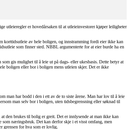
ige utleieregler er hovedårsaken til at utleieinvestorer kjøper leiligheter
m korttidsutleie av hele boligen, og innstramming fordi eier ikke kan
tidsutleie som finner sted. NBBL argumenterte for at eier burde ha en
 som gis mulighet til å leie ut på dags- eller ukesbasis. Dette betyr at
ele boligen eller bor i boligen mens utleien skjer. Det er ikke
ersom man har bodd i den i ett av de to siste årene. Man har lov til å leie
dersom man selv bor i boligen, uten tidsbegrensning eller søknad til
at den brukes til bolig er greit. Det er innlysende at man ikke kan
nse som næringsbruk. Det kan derfor skje i et visst omfang, men
r grensen for hva som er lovlig.